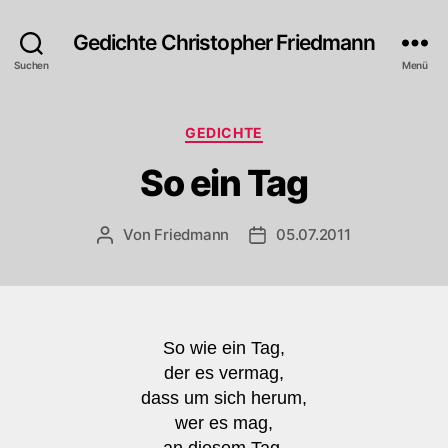
Gedichte Christopher Friedmann
Suchen
Menü
Kategorien
GEDICHTE
So ein Tag
Von
Friedmann
05.07.2011
Beitragsautor
Veröffentlichungsdatum
So wie ein Tag,
der es vermag,
dass um sich herum,
wer es mag,
an diesem Tag.