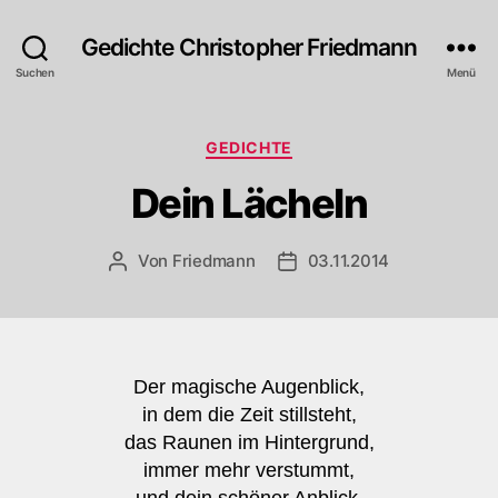
Gedichte Christopher Friedmann
Suchen
Menü
Kategorien
GEDICHTE
Dein Lächeln
Von
Friedmann
03.11.2014
Beitragsautor
Veröffentlichungsdatum
Der magische Augenblick,
in dem die Zeit stillsteht,
das Raunen im Hintergrund,
immer mehr verstummt,
und dein schöner Anblick,