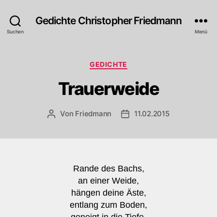
Gedichte Christopher Friedmann
Suchen
Menü
Kategorien
GEDICHTE
Trauerweide
Von
Friedmann
11.02.2015
Beitragsautor
Veröffentlichungsdatum
Rande des Bachs,
an einer Weide,
hängen deine Äste,
entlang zum Boden,
geneigt in die Tiefe,