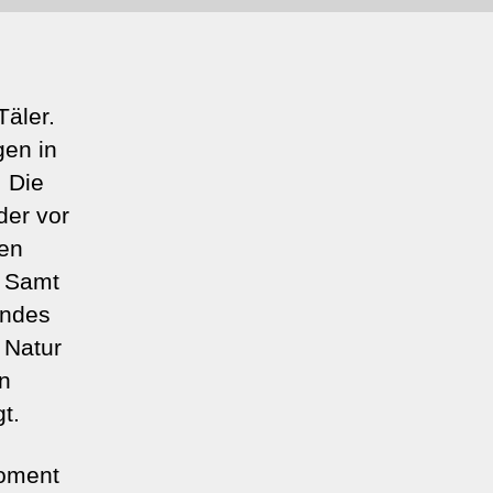
Täler.
gen in
. Die
der vor
den
n Samt
endes
 Natur
n
t.
Moment