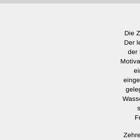
Die Z
Der l
der 
Motiva
ei
einge
gele
Wasse
F
Zehre