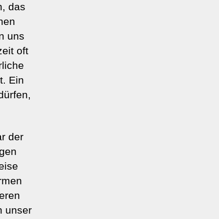
n, das
inen
n uns
eit oft
rliche
. Ein
dürfen,
r der
ngen
eise
Armen
seren
n unser