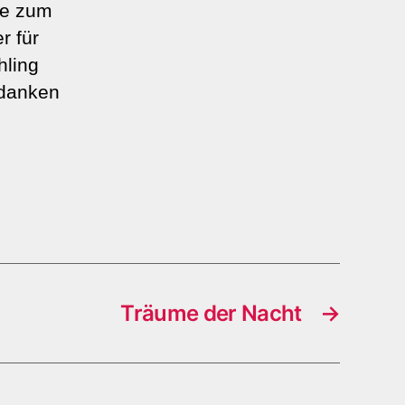
ie zum
r für
hling
edanken
Träume der Nacht
→