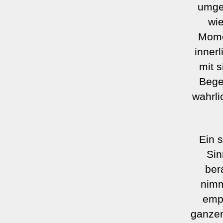
umgeb
wie
Mome
innerl
mit s
Bege
wahrli
Ein 
Sin
ber
nimm
empf
ganzen