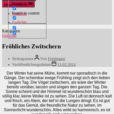
Search in title
Menü schließen
Search in content
Gedichte
Gedichte
Kategorien
Gedichte
Fröhliches Zwitschern
Beitragsautor
Von
Friedmann
Veröffentlichungsdatum
13.02.2014
Der Winter hat seine Mühe, kommt nur sporadisch in die
Gänge. Der scheinbar ewige Frühling zeigt sich den lieben
langen Tag. Die Vögel zwitschern, als wäre der Winter
bereits vorüber, tanzen und singen den ganzen Tag. Die
Sonne scheint und der Himmel ist wunderschön blau und
völlig klar, keine Wolke ist zu sehen. Die Luft ist dennoch kalt
und frisch, ein Atem, der tief in die Lungen dringt. Es ist gut
für das Gemüt, die freundliche Natur zu sehen, im
Sonnenlicht wunderschön. Alles wirkt so harmonisch, es ist