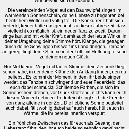
wundervoll, sich umzusehen.
Die vereinzelnden Vögel auf den Baumwipfel singen im
wärmenden Sonnenschein, deine Liebste zu begehren bei
herrlichem Wetter und völlig frei. Die Konkurrenz hält sich
bedeckt, keiner hätte das gedacht, zu dieser Jahreszeit, dass
vielleicht es möglich ist, ein neuer Tanz zu zweit. Darum
singe laut und mit voller Kraft, damit auch der letzte Winkel in
deiner Umgebung deine Stimme hört. Klänge, die getragen
durch deine Schwingen bis weit ins Land dringen. Beinahe
aufgeregt liegt deine Stimme in der Luft, mit Hoffnung reisend
zu deinem neuen Glück.
Nur Mut kleiner Vogel mit lauter Stimme, dein Zeitpunkt liegt
schon nahe, in der deine Klänge den Anklang finden, den du
beliebst. Es kommt der Moment, in dem ihr beide singen
werdet, das Tanzbein schwingend und euer Federkleid, das
euch dabei schmückt. Schillernde Farben, die sich im
Sonnenschein drehen, vor Glück strotzend, nichts kann euch
diesen Moment nehmen. Federleicht singt sich die Freude
von ganz alleine in der Zeit. Die liebliche Sonne begleitet
euch dabei, fällt wohlig dabei auf euch herab, hüllt euch in
Wärme, die ihr bereits innerlich verspürt.
Ein fröhliches Zwitschern das für euch als Gesang, den
Liebestanz führt, den ihr euch beide so sehnlich gewünscht,