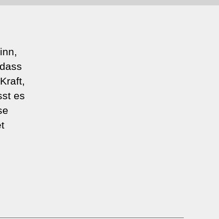
inn,
 dass
Kraft,
sst es
se
t