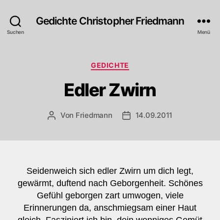
Gedichte Christopher Friedmann
Suchen
Menü
Kategorien
GEDICHTE
Edler Zwirn
Von
Friedmann
14.09.2011
Beitragsautor
Veröffentlichungsdatum
Seidenweich sich edler Zwirn um dich legt,
gewärmt, duftend nach Geborgenheit. Schönes
Gefühl geborgen zart umwogen, viele
Erinnerungen da, anschmiegsam einer Haut
gleich. Fasziniert ich bin, dein wonniges Gemüt