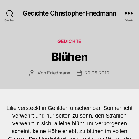
Gedichte Christopher Friedmann
Suchen
Menü
Kategorien
GEDICHTE
Blühen
Von
Friedmann
22.09.2012
Beitragsautor
Veröffentlichungsdatum
Lilie versteckt in Gefilden unscheinbar, Sonnenlicht
verwehrt und nur selten zu sehn, den Strahlen
verwehrt in sich, alleine blüht. Im Verborgenen
scheint, keine Höhe erlebt, zu blühen im vollen
Glanze. Die Herrlichkeit zeigt, mit jeder Woge, die