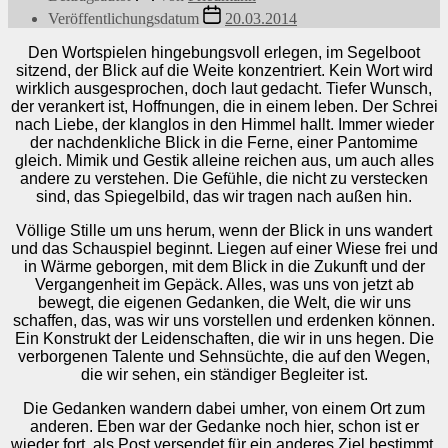
Veröffentlichungsdatum
20.03.2014
Den Wortspielen hingebungsvoll erlegen, im Segelboot
sitzend, der Blick auf die Weite konzentriert. Kein Wort wird
wirklich ausgesprochen, doch laut gedacht. Tiefer Wunsch,
der verankert ist, Hoffnungen, die in einem leben. Der Schrei
nach Liebe, der klanglos in den Himmel hallt. Immer wieder
der nachdenkliche Blick in die Ferne, einer Pantomime
gleich. Mimik und Gestik alleine reichen aus, um auch alles
andere zu verstehen. Die Gefühle, die nicht zu verstecken
sind, das Spiegelbild, das wir tragen nach außen hin.
Völlige Stille um uns herum, wenn der Blick in uns wandert
und das Schauspiel beginnt. Liegen auf einer Wiese frei und
in Wärme geborgen, mit dem Blick in die Zukunft und der
Vergangenheit im Gepäck. Alles, was uns von jetzt ab
bewegt, die eigenen Gedanken, die Welt, die wir uns
schaffen, das, was wir uns vorstellen und erdenken können.
Ein Konstrukt der Leidenschaften, die wir in uns hegen. Die
verborgenen Talente und Sehnsüchte, die auf den Wegen,
die wir sehen, ein ständiger Begleiter ist.
Die Gedanken wandern dabei umher, von einem Ort zum
anderen. Eben war der Gedanke noch hier, schon ist er
wieder fort, als Post versendet für ein anderes Ziel bestimmt.