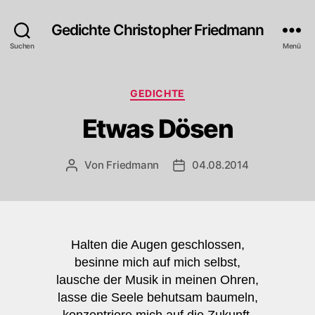
Gedichte Christopher Friedmann
Suchen
Menü
Kategorien
GEDICHTE
Etwas Dösen
Von
Friedmann
04.08.2014
Beitragsautor
Veröffentlichungsdatum
Halten die Augen geschlossen,
besinne mich auf mich selbst,
lausche der Musik in meinen Ohren,
lasse die Seele behutsam baumeln,
konzentriere mich auf die Zukunft,